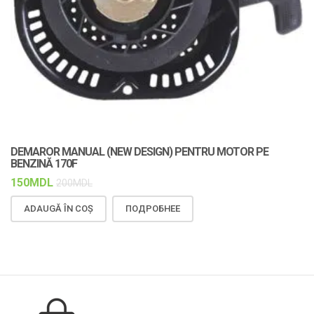
DEMAROR MANUAL (NEW DESIGN) PENTRU MOTOR PE
C
BENZINĂ 170F
F
150
MDL
1
200
MDL
ADAUGĂ ÎN COȘ
ПОДРОБНЕЕ