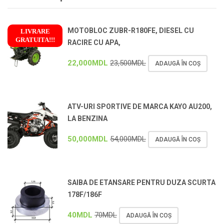
MOTOBLOC ZUBR-R180FE, DIESEL CU
LIVRARE
GRATUITA!!!
RACIRE CU APA,
!
22,000
MDL
23,500
MDL
ADAUGĂ ÎN COȘ
ATV-URI SPORTIVE DE MARCA KAYO AU200,
LA BENZINA
50,000
MDL
54,000
MDL
ADAUGĂ ÎN COȘ
SAIBA DE ETANSARE PENTRU DUZA SCURTA
178F/186F
40
MDL
70
MDL
ADAUGĂ ÎN COȘ