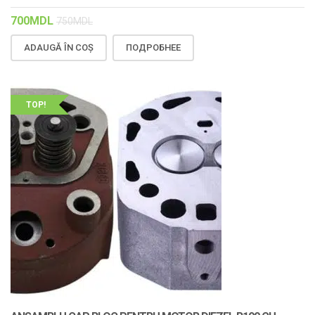
700
MDL
750
MDL
ADAUGĂ ÎN COȘ
ПОДРОБНЕЕ
TOP!