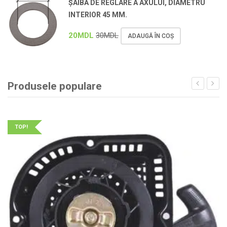
ȘAIBĂ DE REGLARE A AXULUI, DIAMETRU
INTERIOR 45 MM.
20
MDL
30
MDL
ADAUGĂ ÎN COȘ
Produsele populare
TOP!