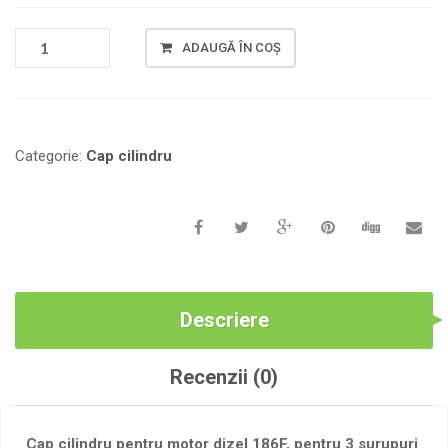
CANTITATE
ADAUGĂ ÎN COȘ
CAP
CILINDRU
PENTRU
MOTOR
DIZEL
Categorie:
Сap cilindru
186F,
SUB
3
SURUPURI.
Descriere
Recenzii (0)
Cap cilindru pentru motor dizel 186F, pentru 3 surupuri