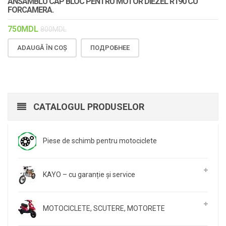
ANSAMBLU CAP BLOC PENTRU MOTOR DIEZEL R190 CU
FORCAMERA.
750
MDL
800
MDL
ADAUGĂ ÎN COȘ
ПОДРОБНЕЕ
CATALOGUL PRODUSELOR
Piese de schimb pentru motociclete
KAYO – cu garanție și service
MOTOCICLETE, SCUTERE, MOTORETE