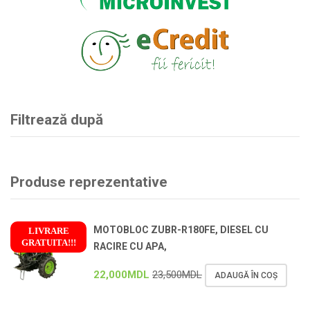
Filtrează după
Produse reprezentative
MOTOBLOC ZUBR-R180FE, DIESEL CU
LIVRARE
GRATUITA!!!
RACIRE CU APA,
!
22,000
MDL
23,500
MDL
ADAUGĂ ÎN COȘ