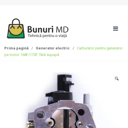
S
T
k
r
i
e
p
c
t
i
o
l
n
a
Prima pagină
/
Generator electric
/
Carburator pentru generator
a
c
pe motor 168F/170F, fără supapă
v
o
i
n
g
ț
a
i
🔍
t
n
i
u
o
t
n