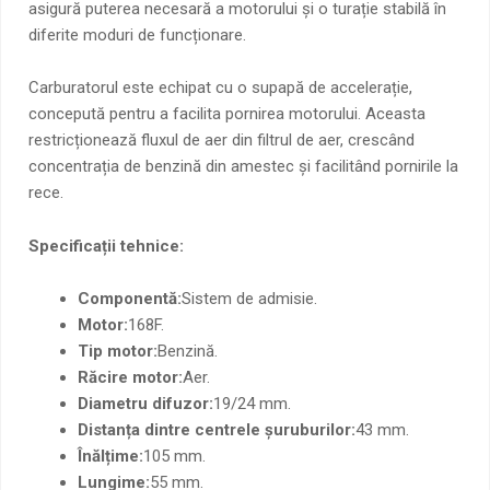
asigură puterea necesară a motorului și o turație stabilă în
diferite moduri de funcționare.
Carburatorul este echipat cu o supapă de accelerație,
concepută pentru a facilita pornirea motorului. Aceasta
restricționează fluxul de aer din filtrul de aer, crescând
concentrația de benzină din amestec și facilitând pornirile la
rece.
Specificații tehnice:
Componentă:
Sistem de admisie.
Motor:
168F.
Tip motor:
Benzină.
Răcire motor:
Aer.
Diametru difuzor:
19/24 mm.
Distanța dintre centrele șuruburilor:
43 mm.
Înălțime:
105 mm.
Lungime:
55 mm.