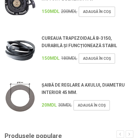
150
MDL
200
MDL
ADAUGĂ ÎN COȘ
CUREAUA TRAPEZOIDALĂ B-3150,
DURABILĂ ȘI FUNCȚIONEAZĂ STABIL
150
MDL
180
MDL
ADAUGĂ ÎN COȘ
ȘAIBĂ DE REGLARE A AXULUI, DIAMETRU
INTERIOR 45 MM.
20
MDL
30
MDL
ADAUGĂ ÎN COȘ
Produsele populare