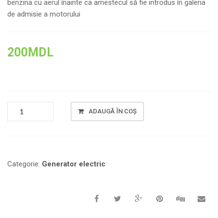
benzina cu aerul înainte ca amestecul să fie introdus în galeria
de admisie a motorului
200
MDL
CANTITATE
ADAUGĂ ÎN COȘ
CARBURATOR
PENTRU
GENERATOR
PE
MOTOR
Categorie:
Generator electric
168F/170F,
FĂRĂ
SUPAPĂ