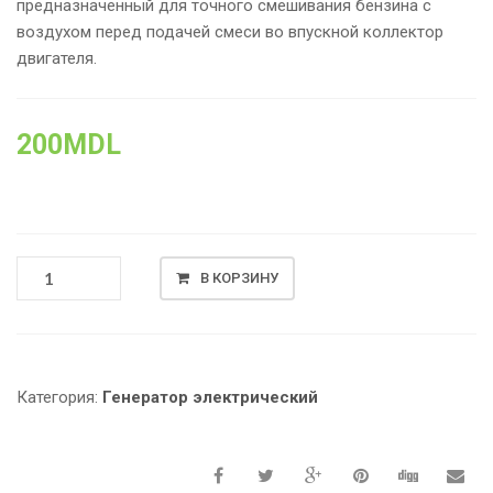
предназначенный для точного смешивания бензина с
воздухом перед подачей смеси во впускной коллектор
двигателя.
200
MDL
КОЛИЧЕСТВО
В КОРЗИНУ
ТОВАРА
КАРБЮРАТОР
К
ГЕНЕРАТОРУ
НА
Категория:
Генератор электрический
ДВИГАТЕЛЬ
168F/170F,
БЕЗ
КРАНА