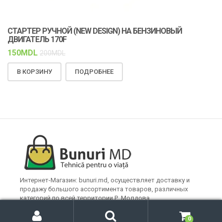
СТАРТЕР РУЧНОЙ (NEW DESIGN) НА БЕНЗИНОВЫЙ
К
ДВИГАТЕЛЬ 170F
С
150
MDL
1
200
MDL
В КОРЗИНУ
ПОДРОБНЕЕ
Интернет-Магазин: bunuri.md, осуществляет доставку и
продажу большого ассортимента товаров, различных
категорий по всей территории Р. Молдова.
М
П
о
о
Искать:
0