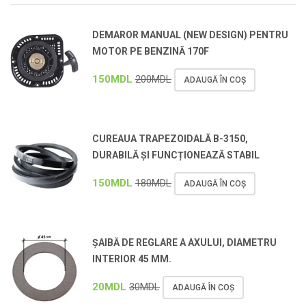
DEMAROR MANUAL (NEW DESIGN) PENTRU
MOTOR PE BENZINĂ 170F
150
MDL
200
MDL
ADAUGĂ ÎN COȘ
CUREAUA TRAPEZOIDALĂ B-3150,
DURABILĂ ȘI FUNCȚIONEAZĂ STABIL
150
MDL
180
MDL
ADAUGĂ ÎN COȘ
ȘAIBĂ DE REGLARE A AXULUI, DIAMETRU
INTERIOR 45 MM.
20
MDL
30
MDL
ADAUGĂ ÎN COȘ