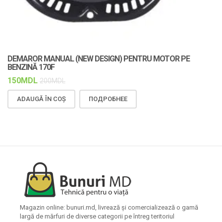
DEMAROR MANUAL (NEW DESIGN) PENTRU MOTOR PE
C
BENZINĂ 170F
F
150
MDL
1
200
MDL
ADAUGĂ ÎN COȘ
ПОДРОБНЕЕ
Magazin online: bunuri.md, livrează și comercializează o gamă
largă de mărfuri de diverse categorii pe întreg teritoriul