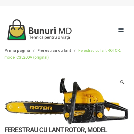
S
T
k
r
i
e
p
c
t
i
o
l
n
a
Prima pagină
/
Fierestrau cu lant
/
Ferestrau cu lant ROTOR,
a
c
model CS5200A (original)
v
o
i
n
g
ț
a
i
🔍
t
n
i
u
o
t
n
FERESTRAU CU LANT ROTOR, MODEL