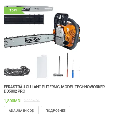
TOP!
FERĂSTRĂU CU LANȚ PUTERNIC, MODEL TECHNOWORKER
DB5802 PRO
1,800
MDL
2,000
MDL
ADAUGĂ ÎN COȘ
ПОДРОБНЕЕ