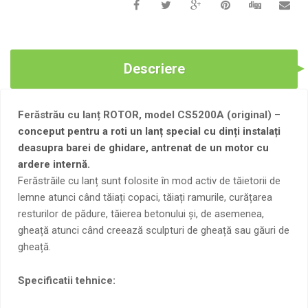
Descriere
Ferăstrău cu lanț ROTOR, model CS5200A (original)
–
conceput pentru a roti un lanț special cu dinți instalați
deasupra barei de ghidare, antrenat de un motor cu
ardere internă.
Ferăstrăile cu lanț sunt folosite în mod activ de tăietorii de
lemne atunci când tăiați copaci, tăiați ramurile, curățarea
resturilor de pădure, tăierea betonului și, de asemenea,
gheață atunci când creează sculpturi de gheață sau găuri de
gheață.
Specificatii tehnice: