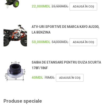
22,000
MDL
23,500
MDL
ADAUGĂ ÎN COȘ
ATV-URI SPORTIVE DE MARCA KAYO AU200,
LA BENZINA
50,000
MDL
54,000
MDL
ADAUGĂ ÎN COȘ
SAIBA DE ETANSARE PENTRU DUZA SCURTA
178F/186F
40
MDL
70
MDL
ADAUGĂ ÎN COȘ
Produse speciale