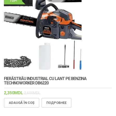
TOP!
FIERĂSTRĂU INDUSTRIAL CU LANT PE BENZINA
TECHNOWORKER DB6220
2,350
MDL
2,600
MDL
ADAUGĂ ÎN COȘ
ПОДРОБНЕЕ