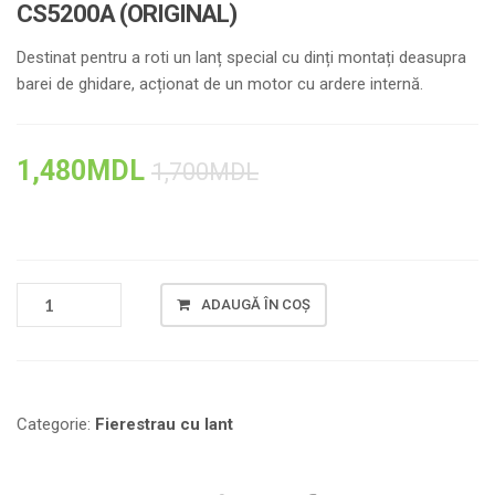
CS5200A (ORIGINAL)
Destinat pentru a roti un lanț special cu dinți montați deasupra
barei de ghidare, acționat de un motor cu ardere internă.
1,480
MDL
1,700
MDL
CANTITATE
ADAUGĂ ÎN COȘ
FERESTRAU
CU
LANT
ROTOR,
MODEL
Categorie:
Fierestrau cu lant
CS5200A
(ORIGINAL)