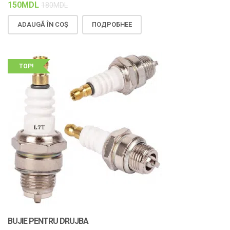
150
MDL
180
MDL
ADAUGĂ ÎN COȘ
ПОДРОБНЕЕ
TOP!
BUJIE PENTRU DRUJBA