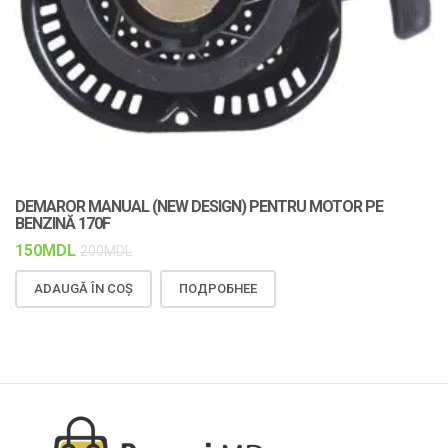
DEMAROR MANUAL (NEW DESIGN) PENTRU MOTOR PE
C
BENZINĂ 170F
F
150
MDL
1
200
MDL
ADAUGĂ ÎN COȘ
ПОДРОБНЕЕ