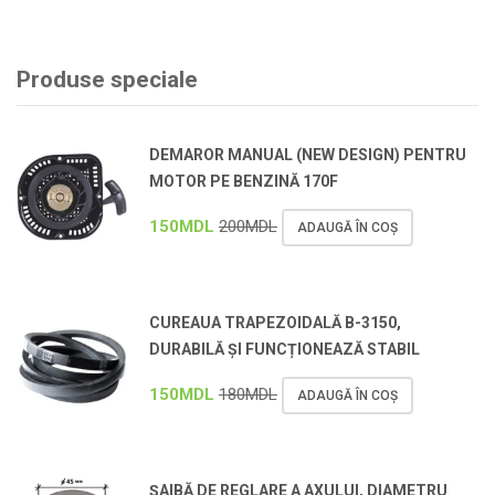
Produse speciale
DEMAROR MANUAL (NEW DESIGN) PENTRU
MOTOR PE BENZINĂ 170F
150
MDL
200
MDL
ADAUGĂ ÎN COȘ
CUREAUA TRAPEZOIDALĂ B-3150,
DURABILĂ ȘI FUNCȚIONEAZĂ STABIL
150
MDL
180
MDL
ADAUGĂ ÎN COȘ
ȘAIBĂ DE REGLARE A AXULUI, DIAMETRU