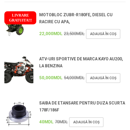
MOTOBLOC ZUBR-R180FE, DIESEL CU
LIVRARE
GRATUITA!!!
RACIRE CU APA,
!
22,000
MDL
23,500
MDL
ADAUGĂ ÎN COȘ
ATV-URI SPORTIVE DE MARCA KAYO AU200,
LA BENZINA
50,000
MDL
54,000
MDL
ADAUGĂ ÎN COȘ
SAIBA DE ETANSARE PENTRU DUZA SCURTA
178F/186F
40
MDL
70
MDL
ADAUGĂ ÎN COȘ