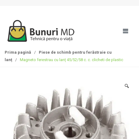
S
T
k
r
i
e
p
c
t
i
o
l
n
a
Prima pagină
/
Piese de schimb pentru ferăstraie cu
a
c
lanț
/
Magneto ferestrau cu lanț 45/52/58 c. c. clicheti de plastic
v
o
i
n
g
ț
a
i
🔍
t
n
i
u
o
t
n