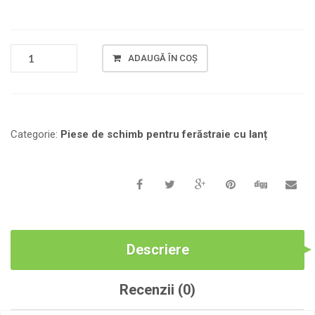
CANTITATE
ADAUGĂ ÎN COȘ
MAGNETO
FERESTRAU
CU
LANȚ
45/52/58
Categorie:
Piese de schimb pentru ferăstraie cu lanț
C.
C.
CLICHETI
DE
PLASTIC
Descriere
Recenzii (0)