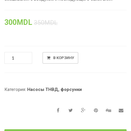
300
MDL
350
MDL
КОЛИЧЕСТВО
В КОРЗИНУ
ТОВАРА
ФОРСУНКА
НА
ДИЗЕЛЬНЫЕ
ДВИГАТЕЛИ,
Категория:
Насосы ТНВД, форсунки
ВОЗДУШНОЕ
ОХЛАЖДЕНИЕ,
186F