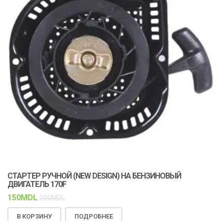
СТАРТЕР РУЧНОЙ (NEW DESIGN) НА БЕНЗИНОВЫЙ
К
ДВИГАТЕЛЬ 170F
С
150
MDL
1
200
MDL
В КОРЗИНУ
ПОДРОБНЕЕ